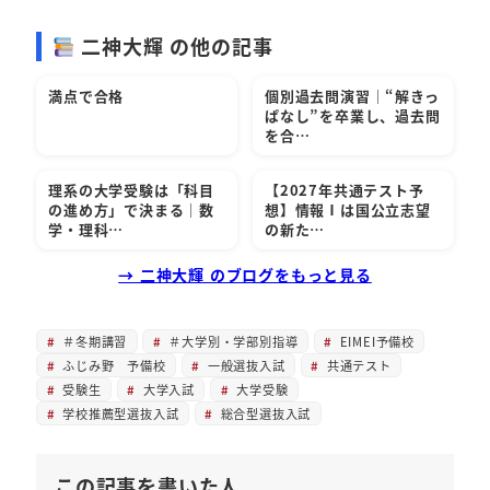
二神大輝 の他の記事
満点で合格
個別過去問演習｜“解きっ
ぱなし”を卒業し、過去問
を合…
理系の大学受験は「科目
【2027年共通テスト予
の進め方」で決まる｜数
想】情報Ⅰは国公立志望
学・理科…
の新た…
→ 二神大輝 のブログをもっと見る
＃冬期講習
＃大学別・学部別指導
EIMEI予備校
ふじみ野 予備校
一般選抜入試
共通テスト
受験生
大学入試
大学受験
学校推薦型選抜入試
総合型選抜入試
この記事を書いた人