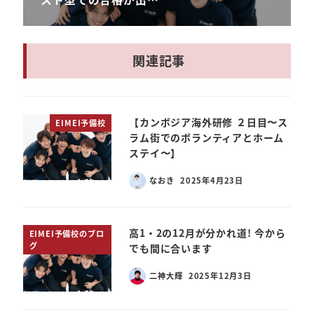
関連記事
【カンボジア海外研修 ２日目〜ス
EIMEI予備校
ラム街でのボランティアとホーム
ステイ〜】
なおき
2025年4月23日
高1・2の12月が分かれ道! 今から
EIMEI予備校のブロ
グ
でも間に合います
二神大輝
2025年12月3日