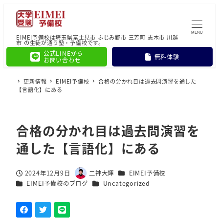
MENU
EIMEI予備校は埼玉県富士見市 ふじみ野市 三芳町 志木市 川越
市 の生徒が通う塾・予備校です。
公式LINEから
無料体験
お問い合わせ
更新情報
EIMEI予備校
合格の分かれ目は過去問演習を通した
【言語化】にある
合格の分かれ目は過去問演習を
通した【言語化】にある
カテゴリー
2024年12月9日
二神大輝
EIMEI予備校
投稿日
著
カテゴリー
カテゴリー
EIMEI予備校のブログ
Uncategorized
者