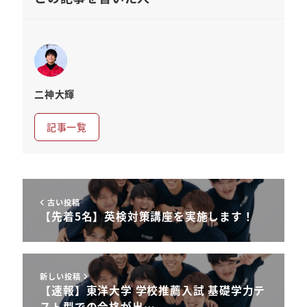
二神大輝
記事一覧
古い投稿
【先着5名】英検対策講座を実施します！
新しい投稿
【速報】東洋大学 学校推薦入試 基礎学力テ
スト型での合格が出…