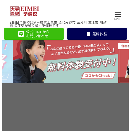
MENU
EIMEI予備校は埼玉県富士見市 ふじみ野市 三芳町 志木市 川越
市 の生徒が通う塾・予備校です。
公式LINEから
無料体験
お問い合わせ