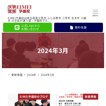
MENU
EIMEI予備校は埼玉県富士見市 ふじみ野市 三芳町 志木市 川越
市 の生徒が通う塾・予備校です。
公式LINEから
無料体験
お問い合わせ
2024年3月
更新情報
2024年
2024年3月
EIMEI予備校のブログ
新着情報