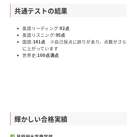
共通テストの結果
英語リーディング:
92点
英語リスニング:
95点
国語:
141点
※自己採点に誤りがあり、点数がさら
に上がっています
世界史:
100点満点
輝かしい合格実績
早稲田大学商学部