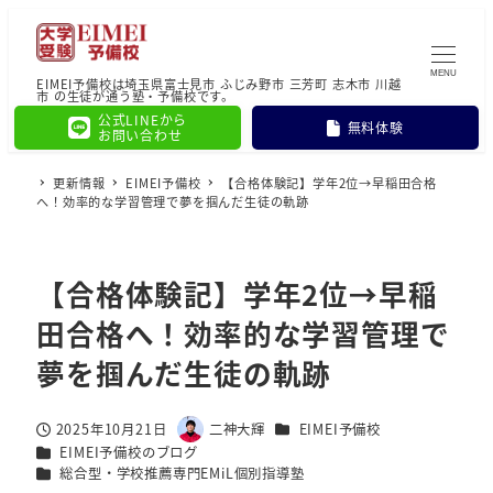
MENU
EIMEI予備校は埼玉県富士見市 ふじみ野市 三芳町 志木市 川越
市 の生徒が通う塾・予備校です。
公式LINEから
無料体験
お問い合わせ
更新情報
EIMEI予備校
【合格体験記】学年2位→早稲田合格
へ！効率的な学習管理で夢を掴んだ生徒の軌跡
【合格体験記】学年2位→早稲
田合格へ！効率的な学習管理で
夢を掴んだ生徒の軌跡
カテゴリー
2025年10月21日
二神大輝
EIMEI予備校
投稿日
著
カテゴリー
EIMEI予備校のブログ
者
カテゴリー
総合型・学校推薦専門EMiL個別指導塾