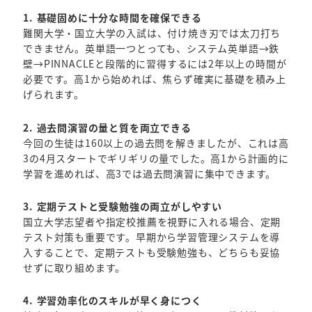
1. 基礎固めに十分な時間を確保できる
難関大学・国立大学の入試は、付け焼き刃では太刀打ち
できません。英単語一つとっても、システム英単語→鉄
壁→PINNACLEと段階的に習得するには2年以上の時間が
必要です。高1から始めれば、焦らず確実に基礎を積み上
げられます。
2. 過去問演習の量と質を両立できる
今回の生徒は160以上の過去問を解きましたが、これは高
3の4月スタートでギリギリの量でした。高1から計画的に
学習を進めれば、高3では過去問演習に集中できます。
3. 定期テストと受験勉強の両立がしやすい
国立大学志望者や指定校推薦を視野に入れる場合、定期
テスト対策も重要です。早期から学習管理システムを導
入することで、定期テストも受験勉強も、どちらも妥協
せずに取り組めます。
4. 学習効率化のスキルが早く身につく