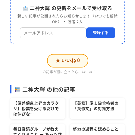
二神大輝 の更新をメールで受け取る
新しい記事が公開されたらお知らせします（いつでも解除
OK） ・ 読者
2
人
登録する
★ いいね
0
この記事が役に立ったら、いいね！
二神大輝 の他の記事
【偏差値急上昇のカラク
【英検】準１級合格者の
リ】授業を受けるだけで
「英作文」の対策方法
は伸びな…
毎日音読グループが教え
努力の過程を認めること
てくれること ー たった数