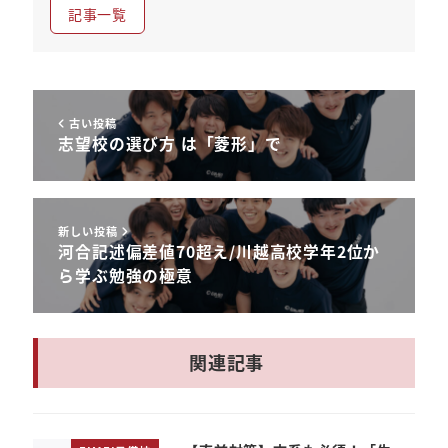
記事一覧
古い投稿
志望校の選び方 は「菱形」で
新しい投稿
河合記述偏差値70超え/川越高校学年2位か
ら学ぶ勉強の極意
関連記事