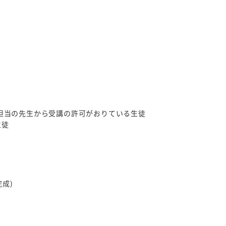
で担当の先生から受講の許可がおりている生徒
生徒
完成)