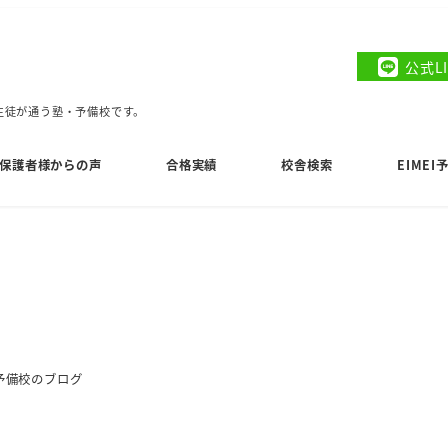
公式L
の生徒が通う塾・予備校です。
保護者様からの声
合格実績
校舎検索
EIME
I予備校のブログ