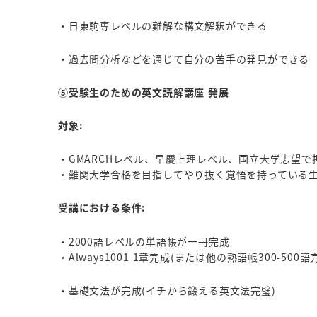
・日東駒専レベルの難解な構文解釈ができる
・過去問分析などを通じて自分の苦手の発見ができる
⑤受験生のための英文読解講座 発展
対象:
・GMARCHレベル、早慶上理レベル、国立大学志望
・難関大学合格を目指してやり抜く覚悟を持っている
受講における条件:
・2000語レベルの単語帳が一冊完成
・Always1001 1章完成(または他の熟語帳300-500語
・基礎文法が完成(イチから鍛える英文法完璧)