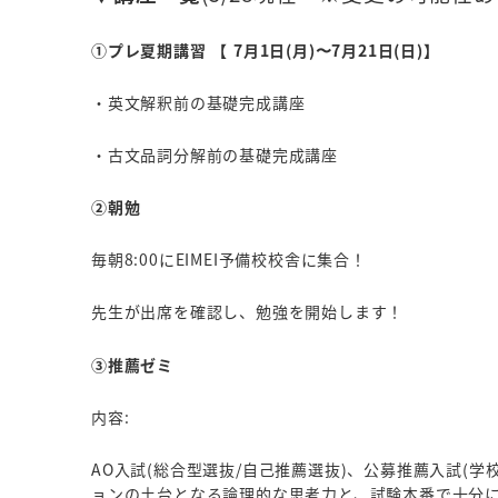
①プレ夏期講習 【 7月1日(月)〜7月21日(日)】
・英文解釈前の基礎完成講座
・古文品詞分解前の基礎完成講座
②朝勉
毎朝8:00にEIMEI予備校校舎に集合！
先生が出席を確認し、勉強を開始します！
③推薦ゼミ
内容:
AO入試(総合型選抜/自己推薦選抜)、公募推薦入試(
ョンの土台となる論理的な思考力と、試験本番で十分に