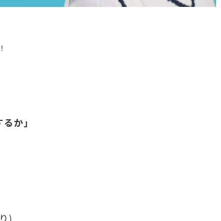
！
するか」
り)