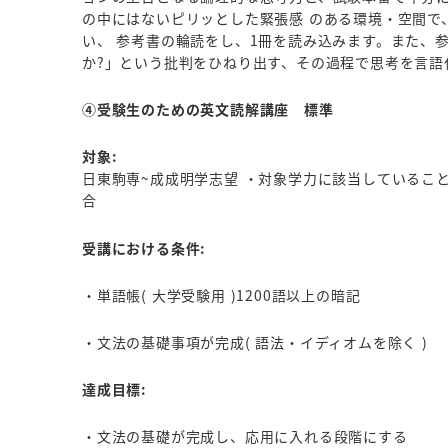
の中にはないピリッとした緊張感 のある環境・空間で
い、 参考書の輪読をし、1冊を読み込みます。また、
か?」という批判をひねり出す、その過程で思考を言語
④受験生のための英文読解講座 標準
対象:
日東駒専~成成明学志望 ・対象学力に該当していること
合
受講における条件:
・単語帳( 大学受験用 )1200語以上の暗記
・文法の基礎事項が完成( 語法・イディオムを除く )
達成目標:
・文法の基礎が完成し、応用に入れる段階にする