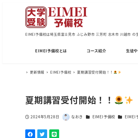
EIMEI予備校は埼玉県富士見市 ふじみ野市 三芳町 志木市 川越市 
EIMEI予備校とは
コース紹介
生徒や
更新情報
EIMEI予備校
夏期講習受付開始！！
夏期講習受付開始！！
カテゴリー
カテゴリー
2024年5月28日
なおき
EIMEI予備校
EIME
投稿日
著
者