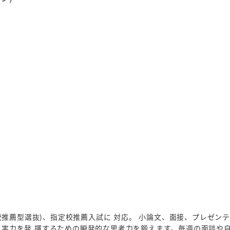
学校推薦型選抜)、指定校推薦入試に 対応。 小論文、面接、プレゼン
実力を発 揮するための瞬発的な思考力を鍛えます。毎週の面談や