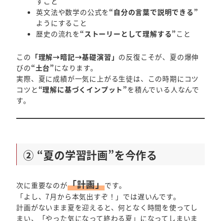
すこと
英文法や数学の公式を
“自分の言葉で説明できる”
ようにすること
歴史の流れを
“ストーリーとして理解する”
こと
この
「理解→暗記→基礎演習」
の反復こそが、夏の爆伸
びの
“土台”
になります。
実際、夏に成績が一気に上がる生徒は、この時期にコツ
コツと
“理解に基づくインプット”
を積んでいる人なんで
す。
② “夏の学習計画”を今作る
「計画」
次に重要なのが
です。
「よし、7月から本気出すぞ！」では遅いんです。
計画がないまま夏を迎えると、何となく時間を使ってし
まい、「やった気になって終わる夏」になってしまいま