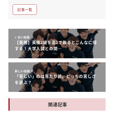
記事一覧
古い投稿
【英検】英検2級を高2で取るとこんなに得
する！大学入試との関…
新しい投稿
「苦しい」のは当たり前。どっちの苦しさ
を選ぶ？
関連記事