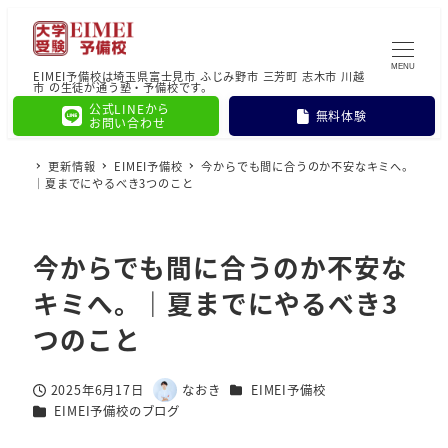
MENU
EIMEI予備校は埼玉県富士見市 ふじみ野市 三芳町 志木市 川越
市 の生徒が通う塾・予備校です。
公式LINEから
無料体験
お問い合わせ
更新情報
EIMEI予備校
今からでも間に合うのか不安なキミへ。
｜夏までにやるべき3つのこと
今からでも間に合うのか不安な
キミへ。｜夏までにやるべき3
つのこと
カテゴリー
2025年6月17日
なおき
EIMEI予備校
投稿日
著
カテゴリー
EIMEI予備校のブログ
者