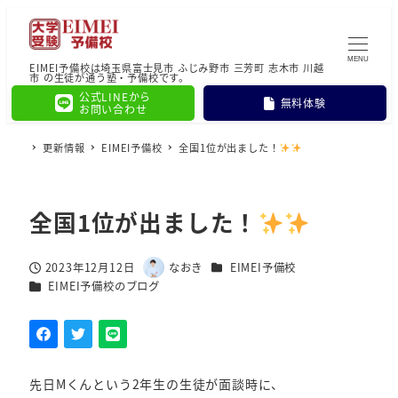
MENU
EIMEI予備校は埼玉県富士見市 ふじみ野市 三芳町 志木市 川越
市 の生徒が通う塾・予備校です。
公式LINEから
無料体験
お問い合わせ
更新情報
EIMEI予備校
全国1位が出ました！
全国1位が出ました！
カテゴリー
2023年12月12日
なおき
EIMEI予備校
投稿日
著
カテゴリー
EIMEI予備校のブログ
者
先日Mくんという2年生の生徒が面談時に、