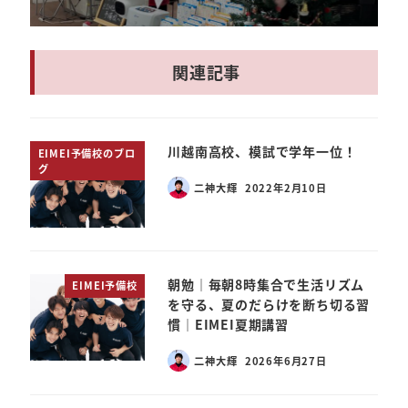
関連記事
川越南高校、模試で学年一位！
EIMEI予備校のブロ
グ
二神大輝
2022年2月10日
朝勉｜毎朝8時集合で生活リズム
EIMEI予備校
を守る、夏のだらけを断ち切る習
慣｜EIMEI夏期講習
二神大輝
2026年6月27日