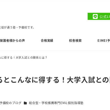
公式L
の生徒が通う塾・予備校です。
保護者様からの声
合格実績
校舎検索
EIME
なに得する！大学入試との関係とは？
るとこんなに得する！大学入試との
ー
カテゴリー
EI予備校のブログ
総合型・学校推薦専門EMiL個別指導塾