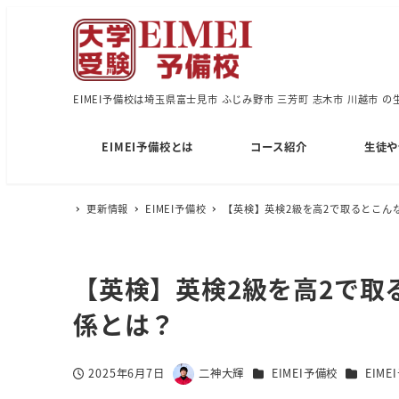
EIMEI予備校は埼玉県富士見市 ふじみ野市 三芳町 志木市 川越市 
EIMEI予備校とは
コース紹介
生徒や
更新情報
EIMEI予備校
【英検】英検2級を高2で取るとこん
【英検】英検2級を高2で取
係とは？
カテゴリー
カテゴリ
2025年6月7日
二神大輝
EIMEI予備校
EIM
投稿日
著
者