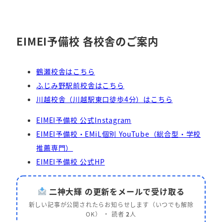
EIMEI予備校 各校舎のご案内
鶴瀬校舎はこちら
ふじみ野駅前校舎はこちら
川越校舎（川越駅東口徒歩4分）はこちら
EIMEI予備校 公式Instagram
EIMEI予備校・EMiL個別 YouTube（総合型・学校
推薦専門）
EIMEI予備校 公式HP
二神大輝 の更新をメールで受け取る
新しい記事が公開されたらお知らせします（いつでも解除
OK） ・ 読者
2
人