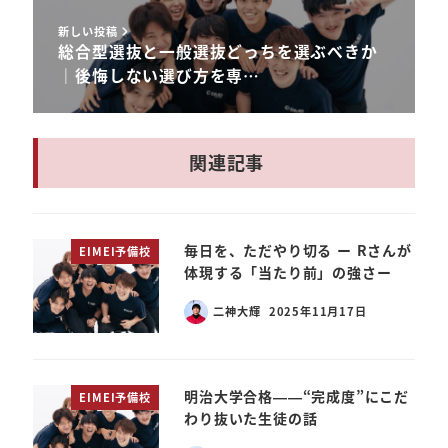
新しい投稿
総合型選抜と一般選抜どっちを選ぶべきか
｜後悔しない選び方を専…
関連記事
毎日を、ただやり切る ー Rさんが
EIMEI予備校
体現する「当たり前」の強さー
二神大輝
2025年11月17日
明治大学合格——“完成度”にこだ
EIMEI予備校
わり抜いた生徒の話