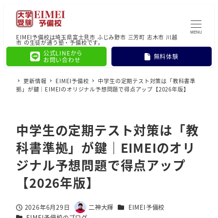
MENU
EIMEI予備校は埼玉県富士見市 ふじみ野市 三芳町 志木市 川越
市 の生徒が通う塾・予備校です。
公式LINEから
無料体験
お問い合わせ
更新情報
EIMEI予備校
中学生の定期テスト対策は「教科書準
拠」が鍵｜EIMEIのオリジナル予想問題で得点アップ【2026年版】
中学生の定期テスト対策は「教
科書準拠」が鍵｜EIMEIのオリ
ジナル予想問題で得点アップ
【2026年版】
カテゴリー
2026年6月29日
二神大輝
EIMEI予備校
投稿日
著
カテゴリー
EIMEI予備校のブログ