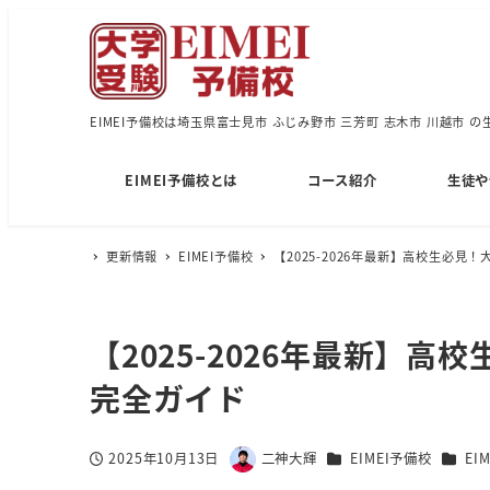
EIMEI予備校は埼玉県富士見市 ふじみ野市 三芳町 志木市 川越市 
EIMEI予備校とは
コース紹介
生徒や
更新情報
EIMEI予備校
【2025-2026年最新】高校生必
【2025-2026年最新】
完全ガイド
カテゴリー
カテゴ
2025年10月13日
二神大輝
EIMEI予備校
EI
投稿日
著
者