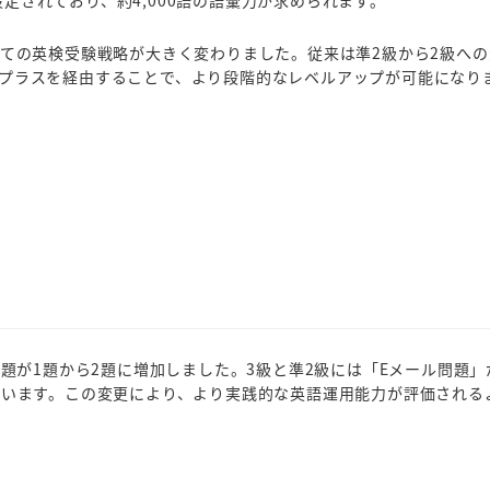
定されており、約4,000語の語彙力が求められます。
けての英検受験戦略が大きく変わりました。従来は準2級から2級への
級プラスを経由することで、より段階的なレベルアップが可能になり
問題が1題から2題に増加しました。3級と準2級には「Eメール問題」
ています。この変更により、より実践的な英語運用能力が評価される