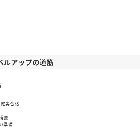
ベルアップの道筋
級
級確実合格
補強
の準備