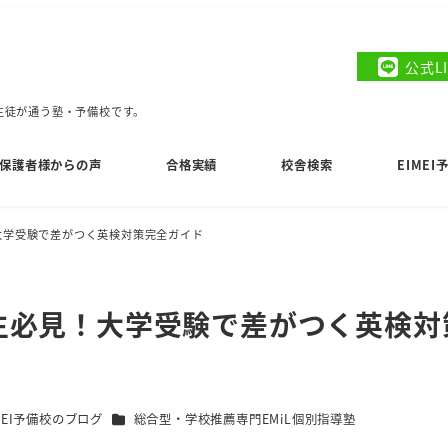
公式L
の生徒が通う塾・予備校です。
保護者様からの声
合格実績
校舎検索
EIME
見！大学受験で差がつく英検対策完全ガイド
高校生必見！大学受験で差がつく英検対
リー
カテゴリー
MEI予備校のブログ
総合型・学校推薦専門EMiL個別指導塾