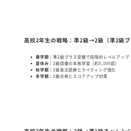
高校2年生の戦略：準2級→2級（準2級
春学期：
準2級プラス受験で段階的レベルアップ
夏休み：
2級語彙の本格学習（約5,100語）
秋学期：
2級長文読解とライティング強化
冬学期：
2級合格とスコアアップ対策
高校3年生の戦略：2級→準1級チャレン