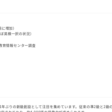
8倍に増加）
ほぼ英検一択の状況）
社教育情報センター調査
31年ぶりの新級創設として注目を集めています。従来の準2級と2級