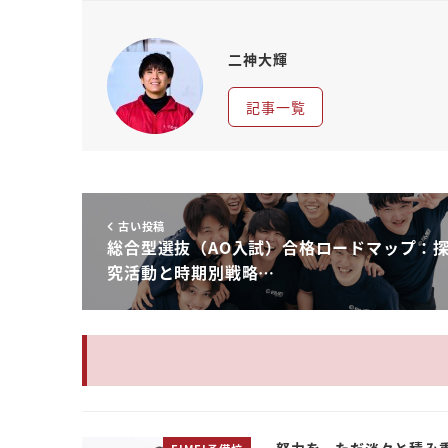
二神大輝
記事一覧
古い投稿
総合型選抜（AO入試）合格ロードマップ：
究活動と時期別戦略…