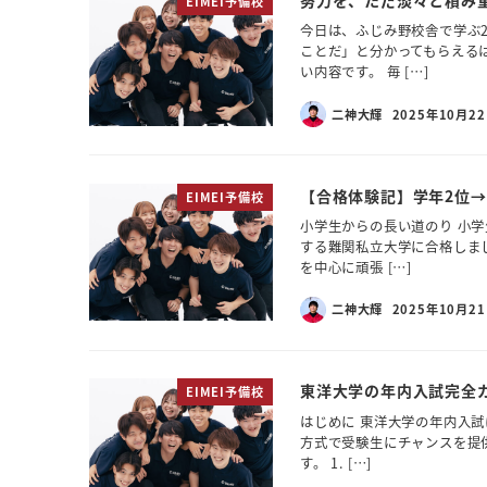
努力を、ただ淡々と積み重ね
EIMEI予備校
今日は、ふじみ野校舎で学ぶ
ことだ」と分かってもらえる
い内容です。 毎 […]
二神大輝
2025年10月2
【合格体験記】学年2位
EIMEI予備校
小学生からの長い道のり 小学
する難関私立大学に合格しま
を中心に頑張 […]
二神大輝
2025年10月2
東洋大学の年内入試完全ガ
EIMEI予備校
はじめに 東洋大学の年内入試
方式で受験生にチャンスを提
す。 1. […]