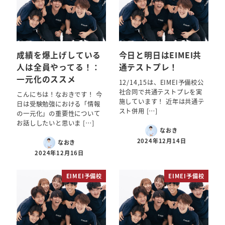
成績を爆上げしている
今日と明日はEIMEI共
人は全員やってる！：
通テストプレ！
一元化のススメ
12/14,15は、EIMEI予備校公
社合同で共通テストプレを実
こんにちは！なおきです！ 今
施しています！ 近年は共通テ
日は受験勉強における「情報
スト併用 […]
の一元化」の重要性について
お話ししたいと思いま […]
なおき
2024年12月14日
なおき
2024年12月16日
EIMEI予備校
EIMEI予備校