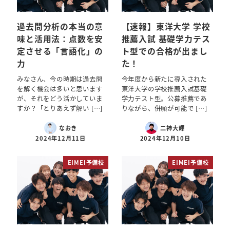
過去問分析の本当の意
【速報】東洋大学 学校
味と活用法：点数を安
推薦入試 基礎学力テス
定させる「言語化」の
ト型での合格が出まし
力
た！
みなさん、今の時期は過去問
今年度から新たに導入された
を解く機会は多いと思います
東洋大学の学校推薦入試基礎
が、それをどう活かしていま
学力テスト型。公募推薦であ
すか？「とりあえず解い […]
りながら、併願が可能で […]
なおき
二神大輝
2024年12月11日
2024年12月10日
EIMEI予備校
EIMEI予備校