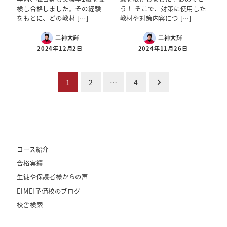
検し合格しました。その経験
う！ そこで、対策に使用した
をもとに、どの教材 […]
教材や対策内容につ […]
二神大輝
二神大輝
2024年12月2日
2024年11月26日
投
1
2
…
4
稿
の
ペ
ー
コース紹介
ジ
合格実績
送
生徒や保護者様からの声
り
EIMEI予備校のブログ
校舎検索