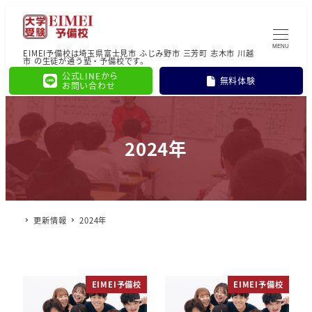
MENU
EIMEI予備校は埼玉県富士見市 ふじみ野市 三芳町 志木市 川越
市 の生徒が通う塾・予備校です。
公式LINEから
無料体験
お問い合わせ
2024年
更新情報
2024年
EIMEI予備校
EIMEI予備校