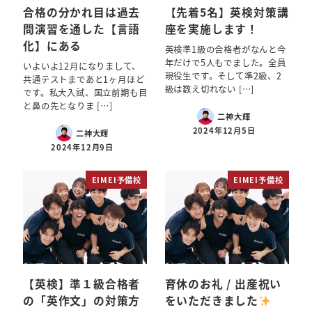
合格の分かれ目は過去
【先着5名】英検対策講
問演習を通した【言語
座を実施します！
化】にある
英検準1級の合格者がなんと今
年だけで5人もでました。全員
いよいよ12月になりまして、
現役生です。そして準2級、2
共通テストまであと1ヶ月ほど
級は数え切れない […]
です。私大入試、国立前期も目
と鼻の先となりま […]
二神大輝
2024年12月5日
二神大輝
2024年12月9日
EIMEI予備校
EIMEI予備校
【英検】準１級合格者
育休のお礼 / 出産祝い
の「英作文」の対策方
をいただきました