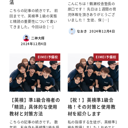
法
こんにちは！鶴瀬校舎塾長の
原口です！ 先日は１週間の育
こちらの記事の続きです。 前
児休暇を頂きありがとうござ
回までで、英検準１級の実態
いました！ 生徒、保 […]
と精読の重要性について書い
てきました。今回は合 […]
なおき
2024年12月4日
二神大輝
2024年12月4日
EIMEI予備校
EIMEI予備校
【英検】準1級合格者の
【祝！】英検準1級合
「精読」具体的な使用
格！その対策と使用教
教材と対策方法
材を紹介します
こちらの記事の続きです。 数
私の指導する生徒が、英検準1
年前、私自身も英検準1級を受
級を取得しました！おめでと