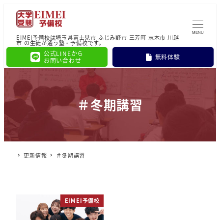
MENU
EIMEI予備校は埼玉県富士見市 ふじみ野市 三芳町 志木市 川越
市 の生徒が通う塾・予備校です。
公式LINEから
無料体験
お問い合わせ
＃冬期講習
更新情報
＃冬期講習
EIMEI予備校