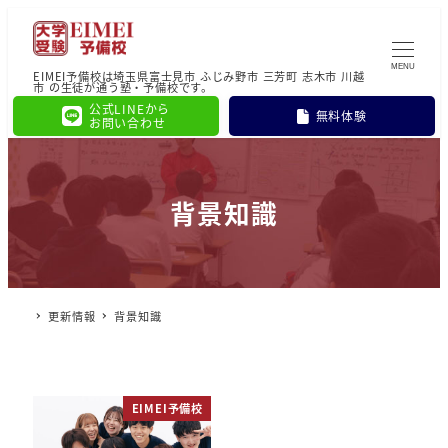
MENU
EIMEI予備校は埼玉県富士見市 ふじみ野市 三芳町 志木市 川越
市 の生徒が通う塾・予備校です。
公式LINEから
無料体験
お問い合わせ
背景知識
更新情報
背景知識
EIMEI予備校